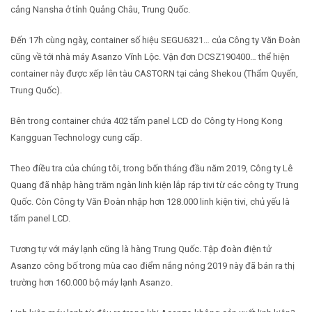
cảng Nansha ở tỉnh Quảng Châu, Trung Quốc.
Đến 17h cùng ngày, container số hiệu SEGU6321… của Công ty Văn Đoàn
cũng về tới nhà máy Asanzo Vĩnh Lộc. Vận đơn DCSZ190400… thể hiện
container này được xếp lên tàu CASTORN tại cảng Shekou (Thẩm Quyến,
Trung Quốc).
Bên trong container chứa 402 tấm panel LCD do Công ty Hong Kong
Kangguan Technology cung cấp.
Theo điều tra của chúng tôi, trong bốn tháng đầu năm 2019, Công ty Lê
Quang đã nhập hàng trăm ngàn linh kiện lắp ráp tivi từ các công ty Trung
Quốc. Còn Công ty Văn Đoàn nhập hơn 128.000 linh kiện tivi, chủ yếu là
tấm panel LCD.
Tương tự với máy lạnh cũng là hàng Trung Quốc. Tập đoàn điện tử
Asanzo công bố trong mùa cao điểm nắng nóng 2019 này đã bán ra thị
trường hơn 160.000 bộ máy lạnh Asanzo.