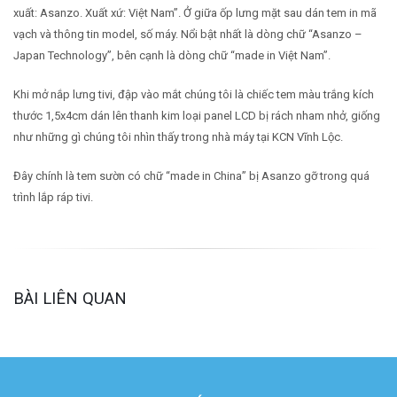
xuất: Asanzo. Xuất xứ: Việt Nam”. Ở giữa ốp lưng mặt sau dán tem in mã
vạch và thông tin model, số máy. Nổi bật nhất là dòng chữ “Asanzo –
Japan Technology”, bên cạnh là dòng chữ “made in Việt Nam”.
Khi mở nắp lưng tivi, đập vào mắt chúng tôi là chiếc tem màu trắng kích
thước 1,5x4cm dán lên thanh kim loại panel LCD bị rách nham nhở, giống
như những gì chúng tôi nhìn thấy trong nhà máy tại KCN Vĩnh Lộc.
Đây chính là tem sườn có chữ “made in China” bị Asanzo gỡ trong quá
trình lắp ráp tivi.
BÀI LIÊN QUAN