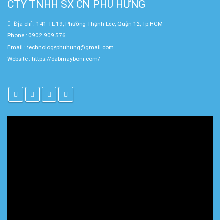
CTY TNHH SX CN PHÚ HƯNG
Địa chỉ : 141 TL 19, Phường Thạnh Lộc, Quận 12, Tp.HCM
Phone : 0902.909.576
Email : technologyphuhung@gmail.com
Website :
https://dabmaybom.com/