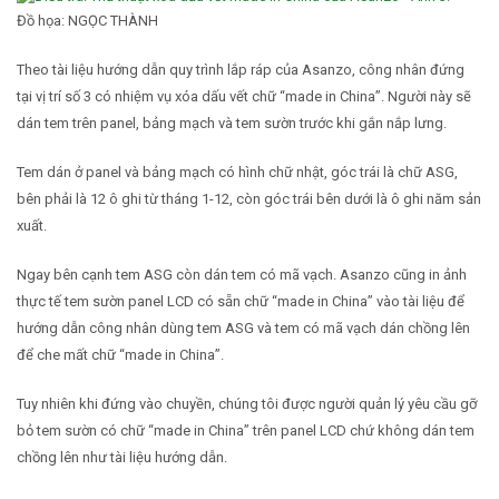
Đồ họa: NGỌC THÀNH
Theo tài liệu hướng dẫn quy trình lắp ráp của Asanzo, công nhân đứng
tại vị trí số 3 có nhiệm vụ xóa dấu vết chữ “made in China”. Người này sẽ
dán tem trên panel, bảng mạch và tem sườn trước khi gắn nắp lưng.
Tem dán ở panel và bảng mạch có hình chữ nhật, góc trái là chữ ASG,
bên phải là 12 ô ghi từ tháng 1-12, còn góc trái bên dưới là ô ghi năm sản
xuất.
Ngay bên cạnh tem ASG còn dán tem có mã vạch. Asanzo cũng in ảnh
thực tế tem sườn panel LCD có sẵn chữ “made in China” vào tài liệu để
hướng dẫn công nhân dùng tem ASG và tem có mã vạch dán chồng lên
để che mất chữ “made in China”.
Tuy nhiên khi đứng vào chuyền, chúng tôi được người quản lý yêu cầu gỡ
bỏ tem sườn có chữ “made in China” trên panel LCD chứ không dán tem
chồng lên như tài liệu hướng dẫn.