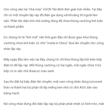
Còn công việc tại “nhà máy” ở KCN Tân Bình đơn giản hơn nhiều. Tại đây
chỉ có một chuyền lắp ráp đồ điện gia dụng với khoảng 30 người làm
việc. Phần lớn diện tích nhà xưởng dùng để chứa thùng cactông linh kiện
và thành phẩm.
Do chúng tôi là “lính mới” nên thời gian đầu chỉ được giao khui thùng
cactông chứa linh kiện có chữ “made in China” đưa lên chuyền cho công
nhân lắp ráp.
Mấy ngày đầu làm việc tại đây, chúng tôi chỉ khui thùng lấy linh kiện bếp
điện từ để lắp ráp. Mỗi thùng cactông có hai ngăn, mỗi ngăn chứa 5 bộ
bếp có in sẵn chữ Asanzo màu xanh.
Sau khi đặt bộ bếp điện lên chuyền, một nam công nhân dùng tuôcnơvit
tháo ra thành hai bộ phận rồi lấy miếng tem nhỏ có chữ ASG dán vào
bảng mạch.
Nữ công nhân đứng đối diện lắp ráp bộ phận phát nhiệt có hình tròn, mặt