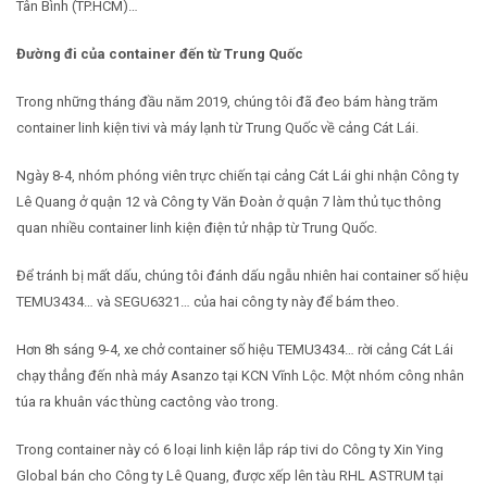
Tân Bình (TP.HCM)…
Đường đi của container đến từ Trung Quốc
Trong những tháng đầu năm 2019, chúng tôi đã đeo bám hàng trăm
container linh kiện tivi và máy lạnh từ Trung Quốc về cảng Cát Lái.
Ngày 8-4, nhóm phóng viên trực chiến tại cảng Cát Lái ghi nhận Công ty
Lê Quang ở quận 12 và Công ty Văn Đoàn ở quận 7 làm thủ tục thông
quan nhiều container linh kiện điện tử nhập từ Trung Quốc.
Để tránh bị mất dấu, chúng tôi đánh dấu ngẫu nhiên hai container số hiệu
TEMU3434… và SEGU6321… của hai công ty này để bám theo.
Hơn 8h sáng 9-4, xe chở container số hiệu TEMU3434… rời cảng Cát Lái
chạy thẳng đến nhà máy Asanzo tại KCN Vĩnh Lộc. Một nhóm công nhân
túa ra khuân vác thùng cactông vào trong.
Trong container này có 6 loại linh kiện lắp ráp tivi do Công ty Xin Ying
Global bán cho Công ty Lê Quang, được xếp lên tàu RHL ASTRUM tại