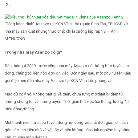
lời…
“Tổng hành dinh” Asanzo tại KCN Vĩnh Lộc (quận Bình Tân, TP.HCM) với
nhà máy sản xuất nhưng thực chất chỉ là xưởng lắp ráp tivi – Ảnh:
M.THƯƠNG
Trong nhà máy Asanzo có gì?
Đầu tháng 4-2019, trước cổng nhà máy Asanzo có thông báo tuyển lao
động, chúng tôi liền nộp đơn xin việc. Bốn ngày sau, một phụ nữ tên Kiều
gọi điện hẹn đến nhà máy Asanzo tại KCN Vĩnh Lộc phỏng vấn.
Mặc dù cố ý nói không biết gì về điện, chưa từng mở thiết bị điện tử
nhưng chúng tôi vẫn trúng tuyển. Thời gian thử việc hai tháng, lương 4,5
triệu đồng/tháng.
Một thanh niên trực tiếp tuyển dụng nói công việc rất đơn giản, chỉ cần
gắn các linh kiện nhỏ và vặn ốc vít nên không cần kinh nghiệm hay bằng
cấp chuyên môn điện tử.