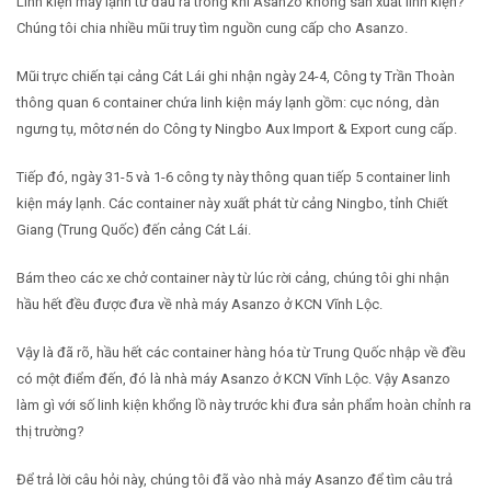
Linh kiện máy lạnh từ đâu ra trong khi Asanzo không sản xuất linh kiện?
Chúng tôi chia nhiều mũi truy tìm nguồn cung cấp cho Asanzo.
Mũi trực chiến tại cảng Cát Lái ghi nhận ngày 24-4, Công ty Trần Thoàn
thông quan 6 container chứa linh kiện máy lạnh gồm: cục nóng, dàn
ngưng tụ, môtơ nén do Công ty Ningbo Aux Import & Export cung cấp.
Tiếp đó, ngày 31-5 và 1-6 công ty này thông quan tiếp 5 container linh
kiện máy lạnh. Các container này xuất phát từ cảng Ningbo, tỉnh Chiết
Giang (Trung Quốc) đến cảng Cát Lái.
Bám theo các xe chở container này từ lúc rời cảng, chúng tôi ghi nhận
hầu hết đều được đưa về nhà máy Asanzo ở KCN Vĩnh Lộc.
Vậy là đã rõ, hầu hết các container hàng hóa từ Trung Quốc nhập về đều
có một điểm đến, đó là nhà máy Asanzo ở KCN Vĩnh Lộc. Vậy Asanzo
làm gì với số linh kiện khổng lồ này trước khi đưa sản phẩm hoàn chỉnh ra
thị trường?
Để trả lời câu hỏi này, chúng tôi đã vào nhà máy Asanzo để tìm câu trả