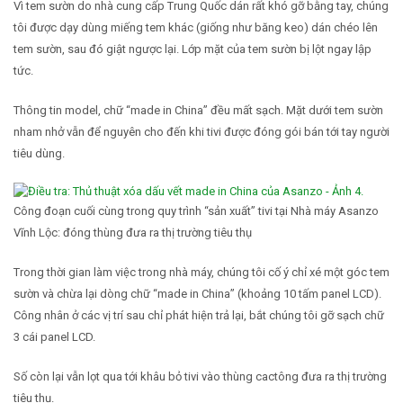
Vì tem sườn do nhà cung cấp Trung Quốc dán rất khó gỡ bằng tay, chúng
tôi được dạy dùng miếng tem khác (giống như băng keo) dán chéo lên
tem sườn, sau đó giật ngược lại. Lớp mặt của tem sườn bị lột ngay lập
tức.
Thông tin model, chữ “made in China” đều mất sạch. Mặt dưới tem sườn
nham nhở vẫn để nguyên cho đến khi tivi được đóng gói bán tới tay người
tiêu dùng.
Công đoạn cuối cùng trong quy trình “sản xuất” tivi tại Nhà máy Asanzo
Vĩnh Lộc: đóng thùng đưa ra thị trường tiêu thụ
Trong thời gian làm việc trong nhà máy, chúng tôi cố ý chỉ xé một góc tem
sườn và chừa lại dòng chữ “made in China” (khoảng 10 tấm panel LCD).
Công nhân ở các vị trí sau chỉ phát hiện trả lại, bắt chúng tôi gỡ sạch chữ
3 cái panel LCD.
Số còn lại vẫn lọt qua tới khâu bỏ tivi vào thùng cactông đưa ra thị trường
tiêu thụ.