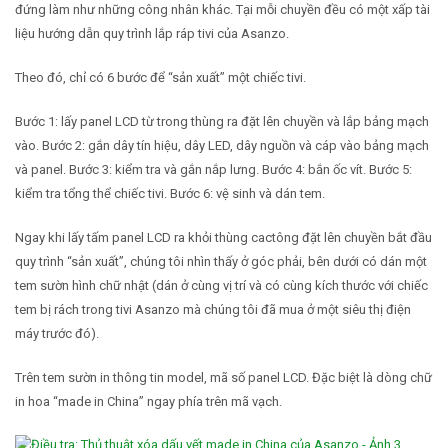
đứng làm như những công nhân khác. Tại mỗi chuyền đều có một xấp tài
liệu hướng dẫn quy trình lắp ráp tivi của Asanzo.
Theo đó, chỉ có 6 bước để “sản xuất” một chiếc tivi.
Bước 1: lấy panel LCD từ trong thùng ra đặt lên chuyền và lắp bảng mạch
vào. Bước 2: gắn dây tín hiệu, dây LED, dây nguồn và cáp vào bảng mạch
và panel. Bước 3: kiểm tra và gắn nắp lưng. Bước 4: bắn ốc vít. Bước 5:
kiểm tra tổng thể chiếc tivi. Bước 6: vệ sinh và dán tem.
Ngay khi lấy tấm panel LCD ra khỏi thùng cactông đặt lên chuyền bắt đầu
quy trình “sản xuất”, chúng tôi nhìn thấy ở góc phải, bên dưới có dán một
tem sườn hình chữ nhật (dán ở cùng vị trí và có cùng kích thước với chiếc
tem bị rách trong tivi Asanzo mà chúng tôi đã mua ở một siêu thị điện
máy trước đó).
Trên tem sườn in thông tin model, mã số panel LCD. Đặc biệt là dòng chữ
in hoa “made in China” ngay phía trên mã vạch.