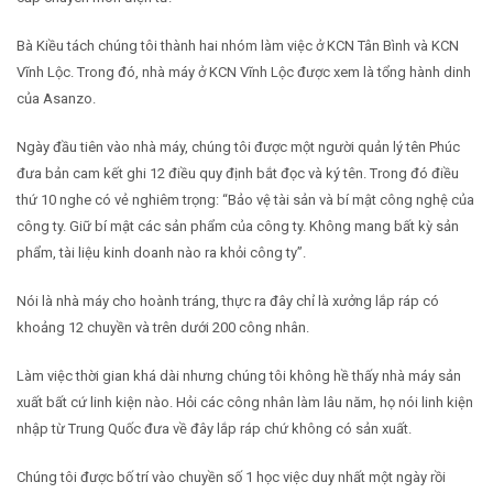
Bà Kiều tách chúng tôi thành hai nhóm làm việc ở KCN Tân Bình và KCN
Vĩnh Lộc. Trong đó, nhà máy ở KCN Vĩnh Lộc được xem là tổng hành dinh
của Asanzo.
Ngày đầu tiên vào nhà máy, chúng tôi được một người quản lý tên Phúc
đưa bản cam kết ghi 12 điều quy định bắt đọc và ký tên. Trong đó điều
thứ 10 nghe có vẻ nghiêm trọng: “Bảo vệ tài sản và bí mật công nghệ của
công ty. Giữ bí mật các sản phẩm của công ty. Không mang bất kỳ sản
phẩm, tài liệu kinh doanh nào ra khỏi công ty”.
Nói là nhà máy cho hoành tráng, thực ra đây chỉ là xưởng lắp ráp có
khoảng 12 chuyền và trên dưới 200 công nhân.
Làm việc thời gian khá dài nhưng chúng tôi không hề thấy nhà máy sản
xuất bất cứ linh kiện nào. Hỏi các công nhân làm lâu năm, họ nói linh kiện
nhập từ Trung Quốc đưa về đây lắp ráp chứ không có sản xuất.
Chúng tôi được bố trí vào chuyền số 1 học việc duy nhất một ngày rồi