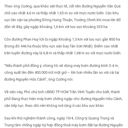
Theo ông Cường, qua khảo sát thực tế, cốt nền đường Nguyễn Văn Quá
chỗ cao nhất 4,6 m và thấp nhất 1,65 m so với mực nước biển. Các khu
vực lân cận tại phường Đông Hưng Thuận, Trường Chinh khi mưa lớn đổ
dồn về đây, gây ngập khoảng 1,6 km với lưu vực khoảng 335 ha.
Còn đường Phan Huy Ích bị ngập khoảng 1,5 km với lưu vực gần 850 ha
(trong đó 446 ha thuộc khu vực sân bay Tân Sơn Nhất). Điểm cao nhất
trên tuyến đường này là 6,8 m và thấp nhất 1,68 m so với mực nước biển.
“Nếu thành phố đồng ý, chúng tôi sẽ dùng máy bơm đường kính 3-4 m,
công suất lên đến 400.000 m3 một giờ – lớn hơn nhiều lần so với cái tại
đường Nguyễn Hữu Cảnh”, ông Cường nói.
Về việc này, Phó chủ tịch UBND TP HCM Trần Vĩnh Tuyến cho biết, thành
phố đang thực hiện máy bơm chống ngập cho đường Nguyễn Hữu Cảnh,
cần tiếp tục theo dõi nên không mở rộng ở các khu vực khác.
Sau khi thử nghiệm thành công, ngày 19/4, Công ty Quang Trung và
Trung tâm chống ngập ký hợp đồng thuê máy bơm đặt tại đường Nguyễn