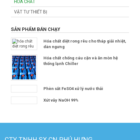
HÓA CHẤT
VẬT TƯ THIẾT BỊ
SẢN PHẨM BÁN CHẠY
Hóa chất diệt rong rêu cho tháp giải nhiệt,
dàn ngưng
Hóa chất chống cáu cặn và ăn mòn hệ
thống lạnh Chiller
Phèn sắt FeSO4 xử lý nước thải
Xút vảy NaOH 99%
CTY TNHH SX CN PHÚ HƯNG