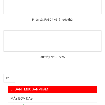
Phèn sắt FeSO4 xử lý nước thải
Xút vảy NaOH 99%
DANH MỤC SẢN PHẨM
MÁY BƠM DAB