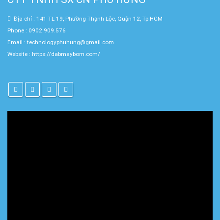
Địa chỉ : 141 TL 19, Phường Thạnh Lộc, Quận 12, Tp.HCM
Phone : 0902.909.576
Email : technologyphuhung@gmail.com
Website :
https://dabmaybom.com/