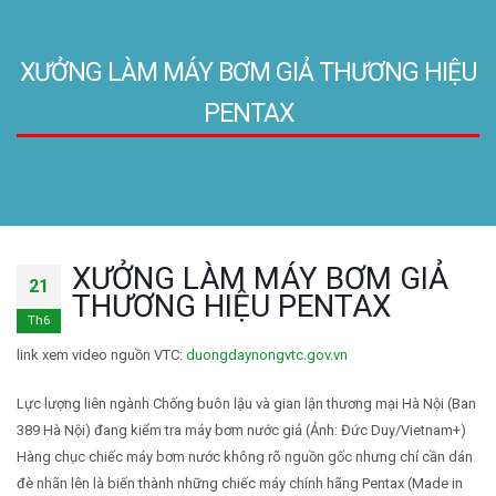
XƯỞNG LÀM MÁY BƠM GIẢ THƯƠNG HIỆU
PENTAX
XƯỞNG LÀM MÁY BƠM GIẢ
21
THƯƠNG HIỆU PENTAX
Th6
link xem video nguồn VTC:
duongdaynongvtc.gov.vn
Lực lượng liên ngành Chống buôn lậu và gian lận thương mại Hà Nội (Ban
389 Hà Nội) đang kiểm tra máy bơm nước giả (Ảnh: Đức Duy/Vietnam+)
Hàng chục chiếc máy bơm nước không rõ nguồn gốc nhưng chỉ cần dán
đè nhãn lên là biến thành những chiếc máy chính hãng Pentax (Made in