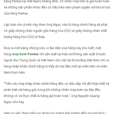
hãng Pentax tại Việt Nam) khẳng định, 25 chiếc máy trên là giả hoàn toàn
và những sản phẩm khác đều có dấu hiệu xâm phạm quyền sở hữu trí tuệ
của hãng Pentax.
Lập luận cho ý kiến này, theo ông Ngọc, nếu là hàng chính hãng sẽ phải
có giấy chứng nhận nguồn gốc hàng hóa (CO) và giấy chứng nhận chất
lượng hàng hóa (CQ) từ Italy.
Đưa ra một bằng chứng nữa, vị đại diện của hãng này cho biết, mặt
hàng
máy bơm
Pentax
chỉ sản xuất tại Italy và không sản xuất ở nước
ngoài như Trung Quốc và Việt Nam cho nên tại thị trường Việt Nam chỉ có
hàng nhập khẩu chính hãng từ Italy do hai đầu mối tại miền Bắc và miền
Nam thực hiện.
“Trên các máy nhập khẩu chính hãng đều có dấu dập nổi để nhận biết và
phân biệt với hàng giả, trong khi những chiếc máy bơm tại đây đều
không có và thực chất là hàng giả hoàn toàn,” ông Nguyễn Quang
Ngọc cho hay.
Hiện vụ việc đang tiếp tục được lực lượng liên ngành điều tra mở rộng./.