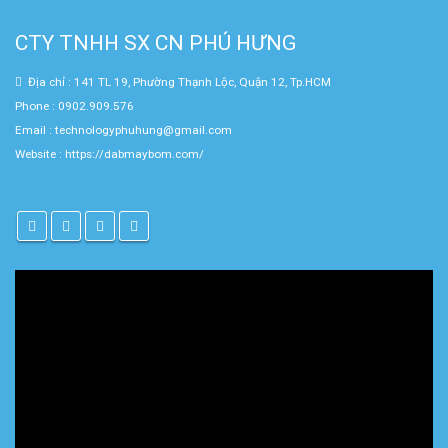
CTY TNHH SX CN PHÚ HƯNG
Địa chỉ : 141 TL 19, Phường Thạnh Lộc, Quận 12, Tp.HCM
Phone : 0902.909.576
Email : technologyphuhung@gmail.com
Website :
https://dabmaybom.com/