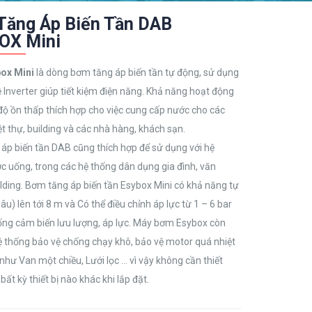
Tăng Áp Biến Tần DAB
OX Mini
ox Mini
là dòng bơm tăng áp biến tần tự động, sử dụng
Inverter giúp tiết kiệm điện năng. Khả năng hoạt động
độ ồn thấp thích hợp cho việc cung cấp nước cho các
ệt thự, building và các nhà hàng, khách sạn.
áp biến tần DAB cũng thích hợp để sử dụng với hệ
c uống, trong các hệ thống dân dụng gia đình, văn
lding. Bơm tăng áp biến tần Esybox Mini có khả năng tự
âu) lên tới 8 m và Có thể điều chỉnh áp lực từ 1 – 6 bar
ống cảm biến lưu lượng, áp lực. Máy bơm Esybox còn
hệ thống bảo vệ chống chạy khô, bảo vệ motor quá nhiệt
như Van một chiều, Lưới lọc … vì vậy không cần thiết
ất kỳ thiết bị nào khác khi lắp đặt.