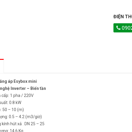
ĐIỆN TH
090
ăng áp Esybox mini
nghệ Inverter – Biến tần
 cấp: 1 pha / 220V
suất: 0.8 kW
: 50 – 10 (m)
ợng: 0.5 – 4.2 (m3/giờ)
kính hút xả : DN 25 – 25
ượng: 14.6 Kg