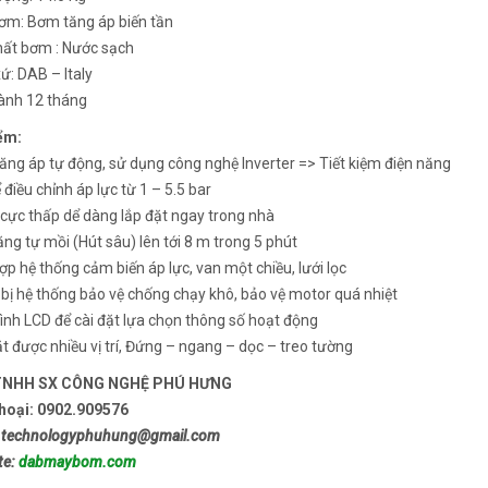
bơm: Bơm tăng áp biến tần
hất bơm : Nước sạch
ứ: DAB – Italy
ành 12 tháng
ểm:
ng áp tự động, sử dụng công nghệ Inverter => Tiết kiệm điện năng
 điều chỉnh áp lực từ 1 – 5.5 bar
cực thấp dể dàng lắp đặt ngay trong nhà
ng tự mồi (Hút sâu) lên tới 8 m trong 5 phút
ợp hệ thống cảm biến áp lực, van một chiều, lưới lọc
bị hệ thống bảo vệ chống chạy khô, bảo vệ motor quá nhiệt
nh LCD để cài đặt lựa chọn thông số hoạt động
t được nhiều vị trí, Đứng – ngang – dọc – treo tường
TNHH SX CÔNG NGHỆ PHÚ HƯNG
thoại: 0902.909576
: technologyphuhung@gmail.com
te:
dabmaybom.com