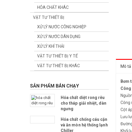
HÓA CHẤT KHÁC
VẬT TƯ THIẾT BỊ
XỬ LÝ NƯỚC CÔNG NGHIỆP
XỬ LÝ NƯỚC DÂN DỤNG
XỬ LÝ KHÍ THẢI
VẬT TƯ THIẾT BỊ Y TẾ
VẬT TƯ THIẾT BỊ KHÁC
Mô tả
Bơm t
SẢN PHẨM BÁN CHẠY
Công 
Nguồn
Hóa chất diệt rong rêu
Công 
cho tháp giải nhiệt, dàn
ngưng
Cột áp
Lưu lư
Hóa chất chống cáu cặn
Đường 
và ăn mòn hệ thống lạnh
Chiller
Khối l