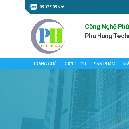
0902.909576
Công Nghệ Phú
Phu Hung Tech
TRANG CHỦ
GIỚI THIỆU
SẢN PHẨM
MÁ