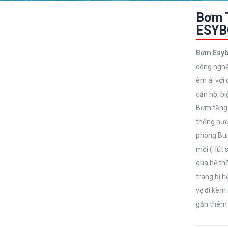
Bơm 
ESYB
Bơm Esyb
công nghệ 
êm ái với 
căn hộ, bi
Bơm tăng 
thống nướ
phòng Bui
mồi (Hút s
qua hệ th
trang bị 
vệ đi kèm 
gắn thêm b