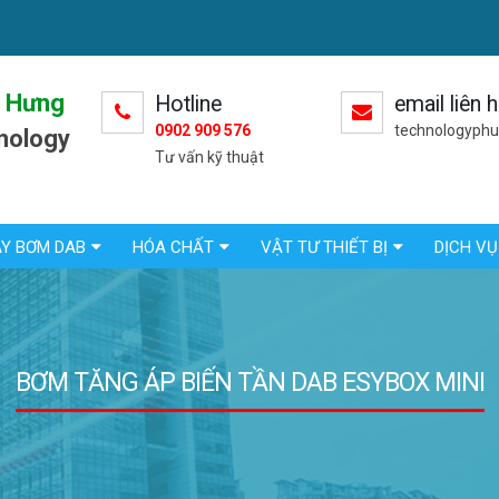
 Hưng
Hotline
email liên 
0902 909 576
technologyph
nology
Tư vấn kỹ thuật
Y BƠM DAB
HÓA CHẤT
VẬT TƯ THIẾT BỊ
DỊCH VỤ
BƠM TĂNG ÁP BIẾN TẦN DAB ESYBOX MINI