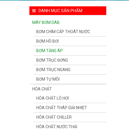
DANH MỤC SẢN PHẨM
MÁY BƠM DAB
BƠM CHÌM CẤP THOÁT NƯỚC
BƠM HỒ BƠI
BƠM TĂNG ÁP
BƠM TRỤC ĐỨNG
BƠM TRỤC NGANG
BƠM TỰ MỒI
HÓA CHẤT
HÓA CHẤT LÒ HƠI
HÓA CHẤT THÁP GIẢI NHIỆT
HÓA CHẤT CHILLER
HÓA CHẤT NƯỚC THẢI