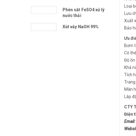
Loại 
Phèn sắt FeSO4 xử lý
Lưu c
nước thải
Xuất x
Xút vảy NaOH 99%
Bảo h
Ưu đi
Bơm tă
Có thể
Độ ồn 
Khả nă
Tích h
Trang 
Màn hì
Lắp đặ
CTY 
Điện 
Email
Websi