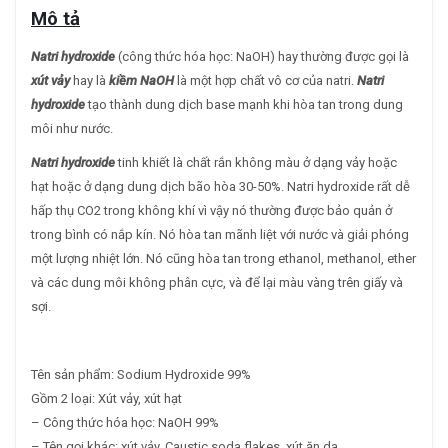
Mô tả
Natri hydroxide
(công thức hóa học: NaOH) hay thường được gọi là
xút vảy
hay là
kiềm NaOH
là một hợp chất vô cơ của natri.
Natri
hydroxide
tạo thành dung dịch base mạnh khi hòa tan trong dung
môi như nước.
Natri hydroxide
tinh khiết là chất rắn không màu ở dạng vảy hoặc
hạt hoặc ở dạng dung dịch bão hòa 30-50%. Natri hydroxide rất dễ
hấp thụ CO2 trong không khí vì vậy nó thường được bảo quản ở
trong bình có nắp kín. Nó hòa tan mãnh liệt với nước và giải phóng
một lượng nhiệt lớn. Nó cũng hòa tan trong ethanol, methanol, ether
và các dung môi không phân cực, và để lại màu vàng trên giấy và
sợi.
Tên sản phẩm: Sodium Hydroxide 99%
Gồm 2 loại: Xút vảy, xút hạt
– Công thức hóa học: NaOH 99%
– Tên gọi khác: xút vảy, Caustic soda flakes, xút ăn da