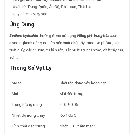
– Xuất xứ: Trung Quốc, Ấn Độ, Đài Loan, Thái Lan
– Quy cách: 25kg/bao
Ứng Dụng
Sodium hydoxide
thường được sử dụng
Nâng pH
,
t
r
ung hòa axit
trong nghành công nghiệp sản xuất chất tẩy trắng, xà phòng, sản
xuất giấy, dệt nhuộm, xử lý nước, sản xuất sợi nhân tạo, chất tẩy rửa,
sơn…
Thông Số Vật Lý
Mô tả
Chất rắn dạng vảy hoặc hạt
Mùi
Mùi đặc trưng
Trọng lượng riêng
2,02 ± 0,05
Nhiệt độ nóng chảy
65,1 độ C
Tính chất đặc trưng
Nhờn – Hút ẩm mạnh