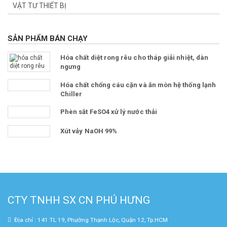
VẬT TƯ THIẾT BỊ
SẢN PHẨM BÁN CHẠY
Hóa chất diệt rong rêu cho tháp giải nhiệt, dàn
ngưng
Hóa chất chống cáu cặn và ăn mòn hệ thống lạnh
Chiller
Phèn sắt FeSO4 xử lý nước thải
Xút vảy NaOH 99%
CTY TNHH SX CN PHÚ HƯNG
Địa chỉ : 141 TL 19, Phường Thạnh Lộc, Quận 12, Tp.HCM