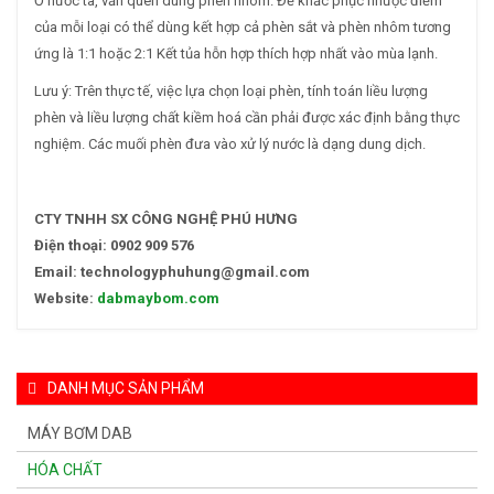
Ở nước ta, vẫn quen dùng phèn nhôm. Để khắc phục nhược điểm
của mỗi loại có thể dùng kết hợp cả phèn sắt và phèn nhôm tương
ứng là 1:1 hoặc 2:1 Kết tủa hỗn hợp thích hợp nhất vào mùa lạnh.
Lưu ý: Trên thực tế, việc lựa chọn loại phèn, tính toán liều lượng
phèn và liều lượng chất kiềm hoá cần phải được xác định bằng thực
nghiệm. Các muối phèn đưa vào xử lý nước là dạng dung dịch.
CTY TNHH SX CÔNG NGHỆ PHÚ HƯNG
Điện thoại: 0902 909 576
Email: technologyphuhung@gmail.com
Website:
dabmaybom.com
DANH MỤC SẢN PHẨM
MÁY BƠM DAB
HÓA CHẤT