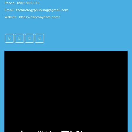
Phone : 0902.909.576
Email : technologyphuhung@gmail.com
Website :
https://dabmaybom.com/