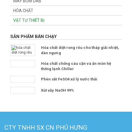
MÁY BƠM DAB
HÓA CHẤT
VẬT TƯ THIẾT BỊ
SẢN PHẨM BÁN CHẠY
Hóa chất diệt rong rêu cho tháp giải nhiệt,
dàn ngưng
Hóa chất chống cáu cặn và ăn mòn hệ
thống lạnh Chiller
Phèn sắt FeSO4 xử lý nước thải
Xút vảy NaOH 99%
CTY TNHH SX CN PHÚ HƯNG