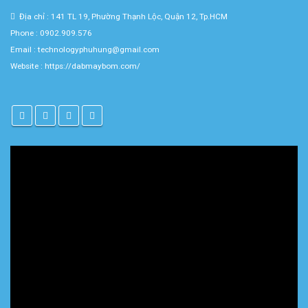
Địa chỉ : 141 TL 19, Phường Thạnh Lộc, Quận 12, Tp.HCM
Phone : 0902.909.576
Email : technologyphuhung@gmail.com
Website :
https://dabmaybom.com/