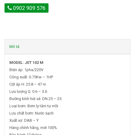
0902 909 576
Mô tả
MODEL: JET 102 M
Điện áp: 1pha/220V
Công suất: 0.75Kw – 1HP
Cột áp H: 25.8 – 47 m
Lưu lượng Q: 0.6 – 3.6
Đường kính hút xả: DN 25 – 25
Loại bơm: Bơm ly tâm tự mồi
Lưu chất bơm: Nước sạch
Xuất xứ: DAB – Ý
Hàng chính hãng, mới 100%
Bảo hành 12 tháng