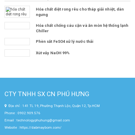
Hóa chất diệt rong rêu cho tháp giải nhiệt, dàn
ngưng
Hóa chất chống cáu cặn và ăn mòn hệ thống lạnh
Chiller
Phèn sắt FeSO4 xử lý nước thải
Xút vảy NaOH 99%
CTY TNHH SX CN PHÚ HƯNG
Địa chỉ : 141 TL 19, Phường Thạnh Lộc, Quận 12, Tp.HCM
Phone : 0902.909.576
Email : technologyphuhung@gmail.com
Website :
https://dabmaybom.com/