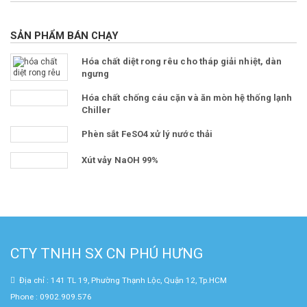
SẢN PHẨM BÁN CHẠY
Hóa chất diệt rong rêu cho tháp giải nhiệt, dàn
ngưng
Hóa chất chống cáu cặn và ăn mòn hệ thống lạnh
Chiller
Phèn sắt FeSO4 xử lý nước thải
Xút vảy NaOH 99%
CTY TNHH SX CN PHÚ HƯNG
Địa chỉ : 141 TL 19, Phường Thạnh Lộc, Quận 12, Tp.HCM
Phone : 0902.909.576