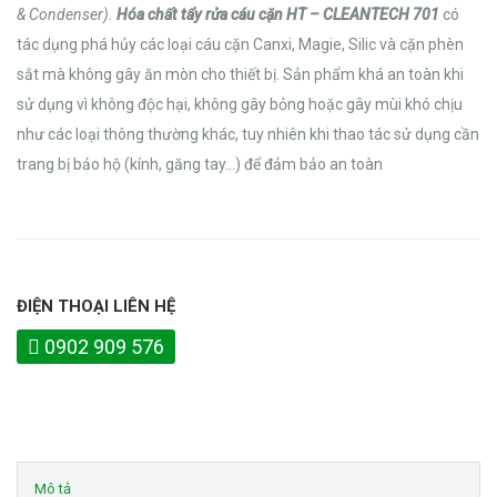
& Condenser).
Hóa chất tẩy rửa cáu cặn HT – CLEANTECH 701
có
tác dụng phá hủy các loại cáu cặn Canxi, Magie, Silic và cặn phèn
sắt mà không gây ăn mòn cho thiết bị. Sản phẩm khá an toàn khi
sử dụng vì không độc hại, không gây bỏng hoặc gây mùi khó chịu
như các loại thông thường khác, tuy nhiên khi thao tác sử dụng cần
trang bị bảo hộ (kính, găng tay…) để đảm bảo an toàn
ĐIỆN THOẠI LIÊN HỆ
0902 909 576
Mô tả