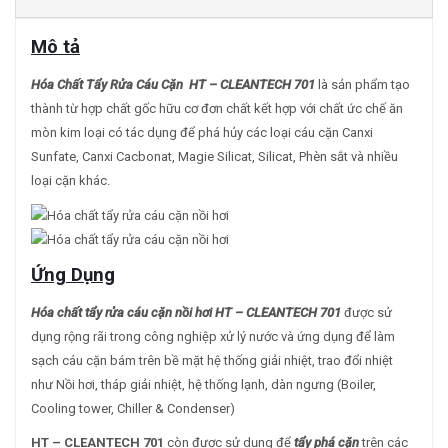
Mô tả
Hóa Chất Tẩy Rửa Cáu Cặn HT – CLEANTECH 701
là sản phẩm tạo
thành từ hợp chất gốc hữu cơ đơn chất kết hợp với chất ức chế ăn
mòn kim loại có tác dụng để phá hủy các loại cáu cặn Canxi
Sunfate, Canxi Cacbonat, Magie Silicat, Silicat, Phèn sắt và nhiều
loại cặn khác.
Ứng Dụng
Hóa chất tẩy rửa cáu cặn nồi hơi HT – CLEANTECH 701
được sử
dụng rộng rãi trong công nghiệp xử lý nước và ứng dụng để làm
sạch cáu cặn bám trên bề mặt hệ thống giải nhiệt, trao đổi nhiệt
như Nồi hơi, tháp giải nhiệt, hệ thống lạnh, dàn ngưng (Boiler,
Cooling tower, Chiller & Condenser)
HT – CLEANTECH 701
còn được sử dụng để
tẩy phá cặn
trên các