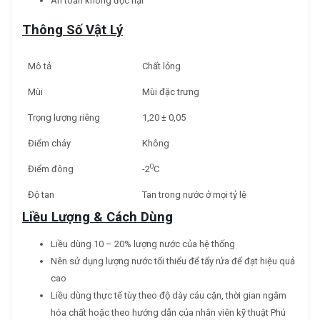
An toàn không độc hại
Thông Số Vật Lý
Mô tả
Chất lỏng
Mùi
Mùi đặc trưng
Trọng lượng riêng
1,20 ± 0,05
Điểm cháy
Không
0
Điểm đông
-2
C
Độ tan
Tan trong nước ở mọi tỷ lệ
Liều Lượng & Cách Dùng
Liều dùng 10 – 20% lượng nước của hệ thống
Nên sử dụng lượng nước tối thiểu để tẩy rửa để đạt hiệu quả
cao
Liều dùng thực tế tùy theo độ dày cáu cặn, thời gian ngâm
hóa chất hoặc theo hướng dẫn của nhân viên kỹ thuật Phú