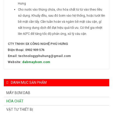
Hưng
Cho nước vào thùng chứa, cho hóa chất từ từ vào theo liều
sử dụng. Khuấy đều, sau đó bơm vào hệ thống, hoặc tưới lên
bề mặt cần tẩy. Cần tuần hoàn và ngâm bề mặt cáu cặn, gỉ
sắt trong dung dịch để đạt hiệu quả tối ưu. Có thể gia nhiệt
o
lên 60
C để tăng tốc độ phản ứng, xử lý cáu cặn.
CTY TNHH SX CÔNG NGHỆ PHÚ HƯNG
Điện thoại: 0902 909 576
Email: technologyphuhung@gmail.com
Website:
dabmaybom.com
DANH MỤC SẢN PHẨM
MÁY BƠM DAB
HÓA CHẤT
VẬT TƯ THIẾT BỊ