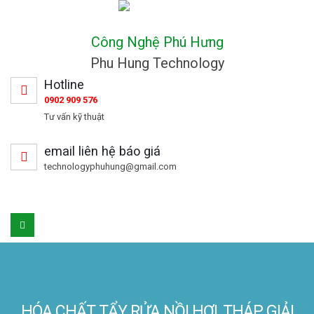
Công Nghệ Phú Hưng
Phu Hung Technology
Hotline
0902 909 576
Tư vấn kỹ thuật
email liên hệ báo giá
technologyphuhung@gmail.com
HÓA CHẤT TẨY RỬA NỒI HƠI, THÁP GIẢI