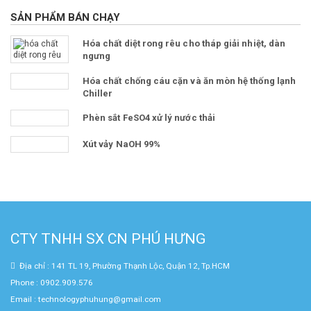
SẢN PHẨM BÁN CHẠY
Hóa chất diệt rong rêu cho tháp giải nhiệt, dàn
ngưng
Hóa chất chống cáu cặn và ăn mòn hệ thống lạnh
Chiller
Phèn sắt FeSO4 xử lý nước thải
Xút vảy NaOH 99%
CTY TNHH SX CN PHÚ HƯNG
Địa chỉ : 141 TL 19, Phường Thạnh Lộc, Quận 12, Tp.HCM
Phone : 0902.909.576
Email : technologyphuhung@gmail.com