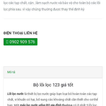
lọc các tạp chất, cặn…làm sạch nước và bảo vệ cho toàn bộ các lõi
lọc phía sau. vì vậy chúng thường được thay thế định kỳ
ĐIỆN THOẠI LIÊN HỆ
0902 909 576
Mô tả
Bộ lõi lọc 123 giá tốt
Lõi lọc nước
là thiết bị lọc nước giúp bạn loại bỏ hoàn toàn các tạp
chất, vi khuẩn có hại, bổ sung các khoáng chất cần thiết cho cơ thể
bạn. Một
m
áy lọc nước uống RO gia đình
thường
có ít nhất 5 lõi lọc