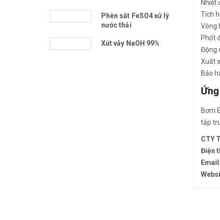
Nhiệt 
Tích h
Phèn sắt FeSO4 xử lý
nước thải
Vòng 
Phốt 
Xút vảy NaOH 99%
Động 
Xuất 
Bảo h
Ứng
Bơm Eu
tập tr
CTY 
Điện 
Email
Websi