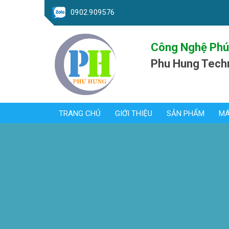
0902.909576
Công Nghệ Phú
Phu Hung Tech
TRANG CHỦ
GIỚI THIỆU
SẢN PHẨM
MÁ