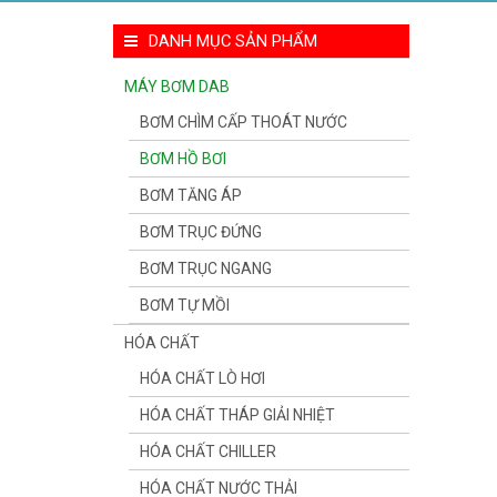
DANH MỤC SẢN PHẨM
MÁY BƠM DAB
BƠM CHÌM CẤP THOÁT NƯỚC
BƠM HỒ BƠI
BƠM TĂNG ÁP
BƠM TRỤC ĐỨNG
BƠM TRỤC NGANG
BƠM TỰ MỒI
HÓA CHẤT
HÓA CHẤT LÒ HƠI
HÓA CHẤT THÁP GIẢI NHIỆT
HÓA CHẤT CHILLER
HÓA CHẤT NƯỚC THẢI