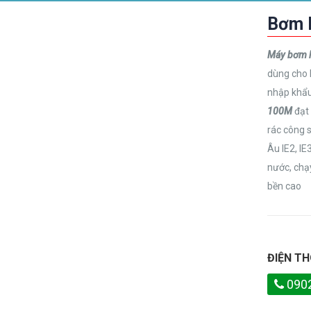
Bơm 
Máy bơm 
dùng cho 
nhập khẩu
100M
đạt
rác công 
Âu IE2, IE
nước, chạ
bền cao
ĐIỆN TH
090