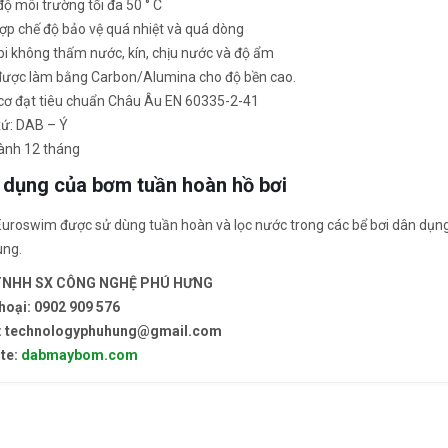
độ môi trường tối đa 50 ° C
ợp chế độ bảo vệ quá nhiệt và quá dòng
bi không thấm nước, kín, chịu nước và độ ẩm
được làm bằng Carbon/Alumina cho độ bền cao.
cơ đạt tiêu chuẩn Châu Âu EN 60335-2-41
xứ: DAB – Ý
ành 12 tháng
 dụng của bơm tuần hoàn hồ bơi
roswim được sử dùng tuần hoàn và lọc nước trong các bể bơi dân dụng, 
ung.
TNHH SX CÔNG NGHỆ PHÚ HƯNG
thoại: 0902 909 576
: technologyphuhung@gmail.com
te:
dabmaybom.com