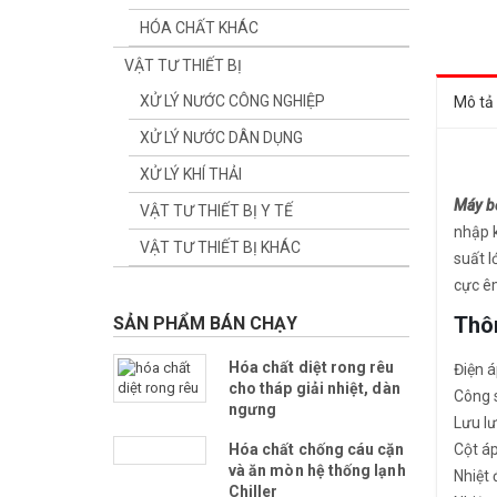
HÓA CHẤT KHÁC
VẬT TƯ THIẾT BỊ
XỬ LÝ NƯỚC CÔNG NGHIỆP
Mô tả
XỬ LÝ NƯỚC DÂN DỤNG
XỬ LÝ KHÍ THẢI
Máy b
VẬT TƯ THIẾT BỊ Y TẾ
nhập 
VẬT TƯ THIẾT BỊ KHÁC
suất l
cực ê
Thôn
SẢN PHẨM BÁN CHẠY
Hóa chất diệt rong rêu
Điện á
cho tháp giải nhiệt, dàn
Công 
ngưng
Lưu lư
Cột áp
Hóa chất chống cáu cặn
và ăn mòn hệ thống lạnh
Nhiệt 
Chiller