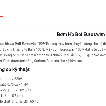
Bơm Hồ Bơi Euroswim
ơm hồ bơi DAB Euroswim 100M
là dòng máy bơm chuyên dùng cho hệ t
khẩu chính hãng từ Italia 100%. Máy bơm Euroswim 100M đạt hiệu quả vậ
ớn. Động cơ được sản xuất theo tiêu chuẩn Châu Âu IE2, IE3 giúp tiết kiệ
m. Phốt được làm bằng Carbon/Alumina cho độ bền cao
g số kỹ thuật
p: 1 pha / 220V
suất: 0.75Kw / 1 HP
ợng Q: 1 – 23 (m3/h)
 H: 6 – 15.5 (m)
độ chất lỏng: lên đến 60 ° C