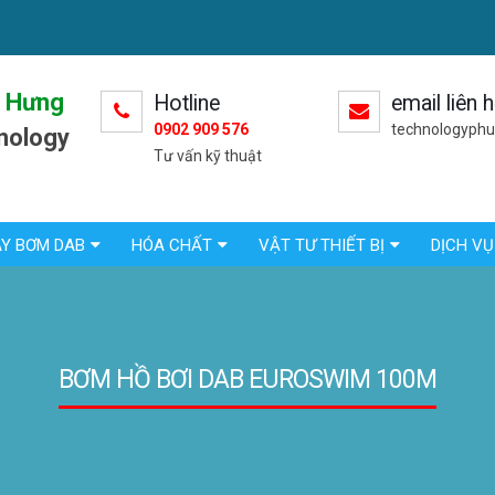
 Hưng
Hotline
email liên 
0902 909 576
technologyph
nology
Tư vấn kỹ thuật
Y BƠM DAB
HÓA CHẤT
VẬT TƯ THIẾT BỊ
DỊCH VỤ
BƠM HỒ BƠI DAB EUROSWIM 100M