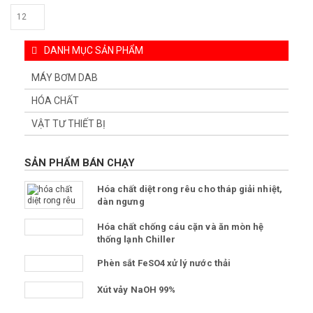
DANH MỤC SẢN PHẨM
MÁY BƠM DAB
HÓA CHẤT
VẬT TƯ THIẾT BỊ
SẢN PHẨM BÁN CHẠY
Hóa chất diệt rong rêu cho tháp giải nhiệt,
dàn ngưng
Hóa chất chống cáu cặn và ăn mòn hệ
thống lạnh Chiller
Phèn sắt FeSO4 xử lý nước thải
Xút vảy NaOH 99%