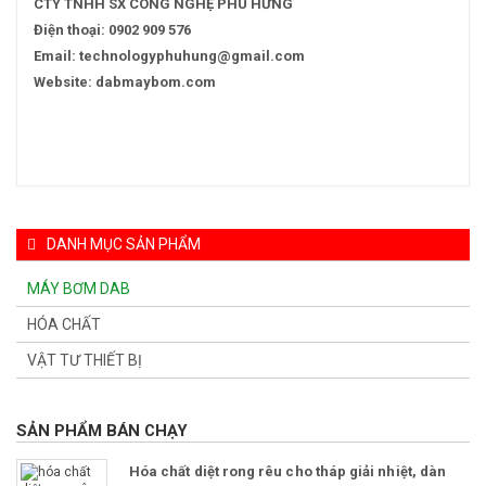
CTY TNHH SX CÔNG NGHỆ PHÚ HƯNG
Điện thoại: 0902 909 576
Email: technologyphuhung@gmail.com
Website: dabmaybom.com
DANH MỤC SẢN PHẨM
MÁY BƠM DAB
HÓA CHẤT
VẬT TƯ THIẾT BỊ
SẢN PHẨM BÁN CHẠY
Hóa chất diệt rong rêu cho tháp giải nhiệt, dàn