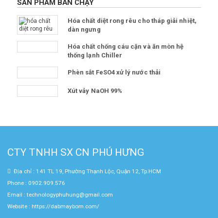
SẢN PHẨM BÁN CHẠY
Hóa chất diệt rong rêu cho tháp giải nhiệt,
dàn ngưng
Hóa chất chống cáu cặn và ăn mòn hệ
thống lạnh Chiller
Phèn sắt FeSO4 xử lý nước thải
Xút vảy NaOH 99%
CTY TNHH SX CN PHÚ HƯNG
Địa chỉ : 141 TL 19, Phường Thạnh Lộc, Quận 12, Tp.HCM
Phone : 0902.909.576
Email : technologyphuhung@gmail.com
Website :
https://dabmaybom.com/