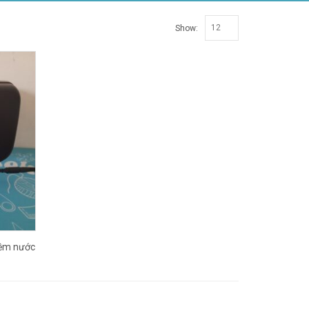
Show:
mềm nước