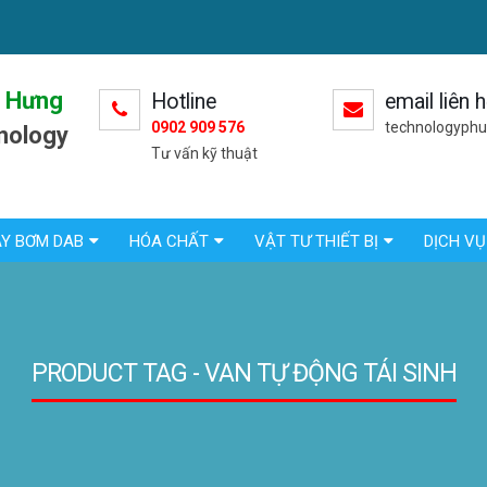
 Hưng
Hotline
email liên 
0902 909 576
technologyph
nology
Tư vấn kỹ thuật
Y BƠM DAB
HÓA CHẤT
VẬT TƯ THIẾT BỊ
DỊCH VỤ
PRODUCT TAG - VAN TỰ ĐỘNG TÁI SINH