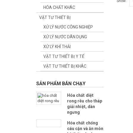
Show:
HÓA CHẤT KHÁC
VẬT TƯ THIẾT BỊ
XỬ LÝ NƯỚC CÔNG NGHIỆP
XỬ LÝ NƯỚC DÂN DỤNG
XỬ LÝ KHÍ THẢI
VẬT TƯ THIẾT BỊ Y TẾ
VẬT TƯ THIẾT BỊ KHÁC
SẢN PHẨM BÁN CHẠY
Hóa chất diệt
rong rêu cho tháp
giải nhiệt, dàn
ngưng
Hóa chất chống
cáu cặn và ăn mòn