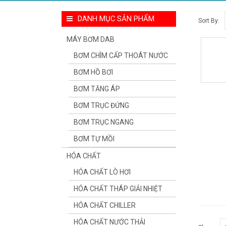
DANH MỤC SẢN PHẨM
Sort By:
MÁY BƠM DAB
BƠM CHÌM CẤP THOÁT NƯỚC
BƠM HỒ BƠI
BƠM TĂNG ÁP
BƠM TRỤC ĐỨNG
BƠM TRỤC NGANG
BƠM TỰ MỒI
HÓA CHẤT
HÓA CHẤT LÒ HƠI
HÓA CHẤT THÁP GIẢI NHIỆT
HÓA CHẤT CHILLER
HÓA CHẤT NƯỚC THẢI