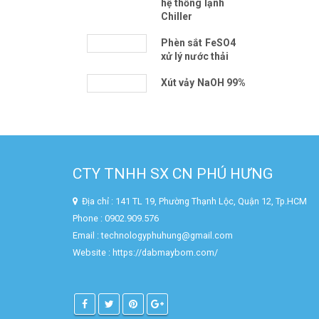
hệ thống lạnh
Chiller
Phèn sắt FeSO4
xử lý nước thải
Xút vảy NaOH 99%
CTY TNHH SX CN PHÚ HƯNG
Địa chỉ : 141 TL 19, Phường Thạnh Lộc, Quận 12, Tp.HCM
Phone : 0902.909.576
Email : technologyphuhung@gmail.com
Website :
https://dabmaybom.com/