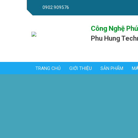
0902.909576
Công Nghệ Phú
Phu Hung Tech
TRANG CHỦ
GIỚI THIỆU
SẢN PHẨM
MÁ